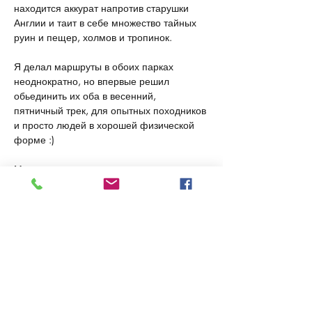
находится аккурат напротив старушки 
Англии и таит в себе множество тайных 
руин и пещер, холмов и тропинок. 
Я делал маршруты в обоих парках 
неоднократно, но впервые решил 
обьединить их оба в весенний, 
пятничный трек, для опытных походников 
и просто людей в хорошей физической 
форме :)
Мы начнем с вами от легендарного 
Елевферополя с его амфитеатром и 
двинем на север по холмам до Тель 
Сохо. И если эти названия вам ни о чем 
не говорят, то после этого похода - вы 
узнаете много нового и интересного о 
древней истории этих мест, о народах и 
событиях. 
По дороге мы поговорим о геологии и 
географии, выпачкаемся в пещерах (по 