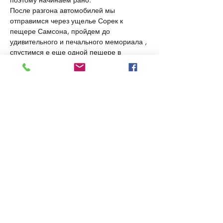
После разгона автомобилей мы 
отправимся через ущелье Сорек к 
пещере Самсона, пройдем до 
удивительного и печального мемориала , 
спустимся е еще одной пещере в 
ущелье Кисалон и продолжим к дороге 
форпостов, с которой видна главная 
Иерусалимская артерия - 1-я трасса. 
Будет сложно, будет красиво!
Всего предстоит пройти порядка 17 км. , 
сбросить более 1 км. высоты и набрать 
750 м. 
Поход подойдет только для опытных или 
людей в хорошей физической форме, 
занимающихся спортом. 
Показать еще