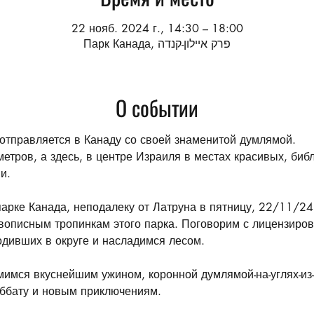
22 нояб. 2024 г., 14:30 – 18:00
Парк Канада, פרק איילון-קנדה
О событии
 отправляется в Канаду со своей знаменитой думлямой.
метров, а здесь, в центре Израиля в местах красивых, библ
и. 
арке Канада, неподалеку от Латруна в пятницу, 22/11/24
ивописным тропинкам этого парка. Поговорим с лицензиро
дивших в округе и насладимся лесом. 
мимся вкуснейшим ужином, коронной думлямой-на-углях-из
ббату и новым приключениям.