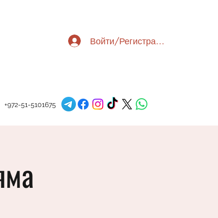
Войти/Регистрация
+972-51-5101675
яма