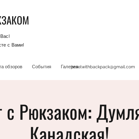
КЗАКОМ
Вас!
те с Вами!
та обзоров
События
Галерея
israelwithbackpack@gmail.com
т с Рюкзаком: Думл
Канадская!