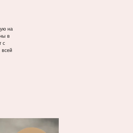
ную на
аны в
т с
 всей