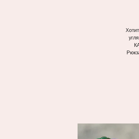
Хотит
угля
КА
Рюкз