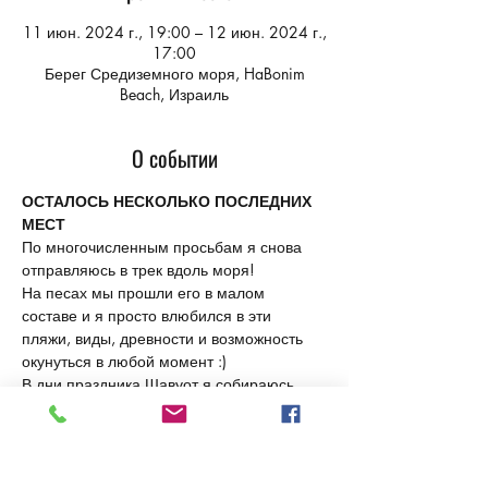
11 июн. 2024 г., 19:00 – 12 июн. 2024 г.,
17:00
Берег Средиземного моря, HaBonim
Beach, Израиль
О событии
ОСТАЛОСЬ НЕСКОЛЬКО ПОСЛЕДНИХ 
МЕСТ
По многочисленным просьбам я снова 
отправляюсь в трек вдоль моря!
На песах мы прошли его в малом 
составе и я просто влюбился в эти 
пляжи, виды, древности и возможность 
окунуться в любой момент :)
В дни праздника Шавуот я собираюсь 
снова на эту
 , изменив направление и 
добавив приятной логистики.
 часть 
Швиль а-Ям
Мини-группа 20 человек! 