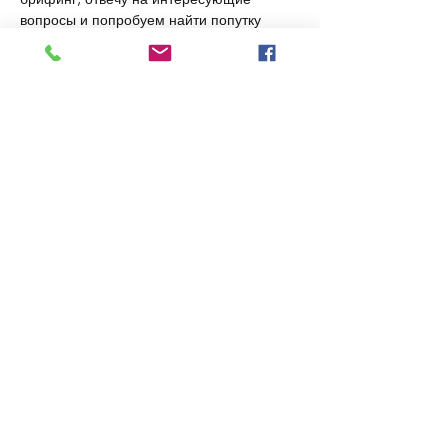
вопросы и попробуем найти попутку 
"безлошадным" участникам.
По всем вопросам Whatsapp: 
0515101675
График перепада высот на маршруте
Показать еще