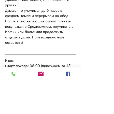
друзах.
Думаю что уложимся до 6 часов в 
среднем темпе и перерывом на обед. 
После этого желающие смогут поехать 
покупаться в Средиземном, поужинать в 
Исфии или Далье или продолжить 
отдыхать дома. Полвыходного еще 
остается :)
Итак:
Старт похода: 08:00 (приезжаем за 15 
минут, опаздывающие будут догонять)
Финиш: 13:30 (+\- полчаса)
Длина маршрута: 10 км.
Сброс\набор высоты: +420/-420
Тип маршрута: круговой
Сложность маршрута: средний +
Прогноз погоды: +27
Маршрут подходит для людей в 