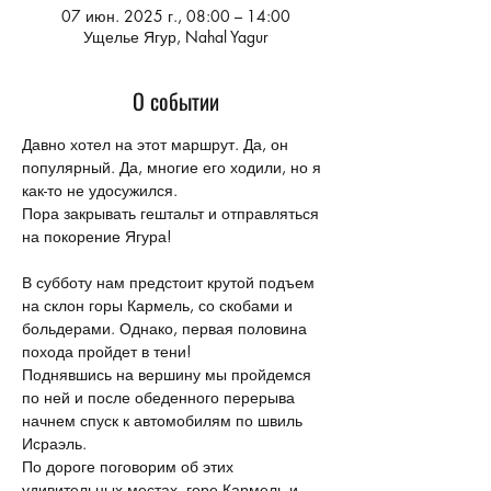
07 июн. 2025 г., 08:00 – 14:00
Ущелье Ягур, Nahal Yagur
О событии
Давно хотел на этот маршрут. Да, он 
популярный. Да, многие его ходили, но я 
как-то не удосужился. 
Пора закрывать гештальт и отправляться 
на покорение Ягура!
В субботу нам предстоит крутой подъем 
на склон горы Кармель, со скобами и 
больдерами. Однако, первая половина 
похода пройдет в тени! 
Поднявшись на вершину мы пройдемся 
по ней и после обеденного перерыва 
начнем спуск к автомобилям по швиль 
Исраэль.
По дороге поговорим об этих 
удивительных местах, горе Кармель и 