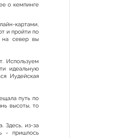
е о кемпинге 
айн-картами, 
т и пройти по 
 на север вы 
. Используем 
ти идеальную 
ся Иудейская 
щала путь по 
нь высоты, то 
 Здесь, из-за 
 - пришлось 