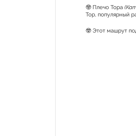
🤓 Плечо Тора 
Тор, популярный 
🤓 Этот машрут по