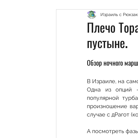
Иерусалим и окрестности
Израиль с Рюкза
Плечо Тора
пустыне.
Северный Негев и Шфела
Обзор ночного марш
Парки и Заповедники РАТ
В Израиле, на сам
Семейные маршруты
Одна из опций -
популярной турбазы и локац
произношение варь
Кинерет и окрестности
случае с дРагот (
А посмотреть фаз