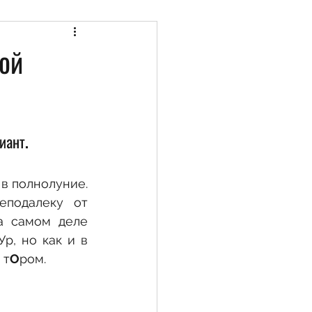
жняя Галилея
ой
зраилю
иант.
в полнолуние. 
ня Негев и Арава
еподалеку от 
р, но как и в 
ъекты
 т
О
ром.