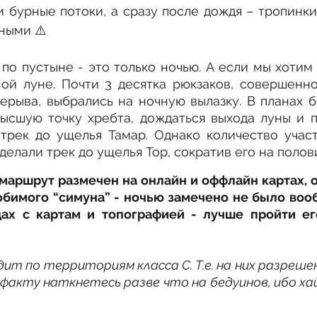
 бурные потоки, а сразу после дождя – тропинки
ными ⚠️
о пустыне - это только ночью. А если мы хотим 
ной луне. Почти 3 десятка рюкзаков, совершенно
ерыва, выбрались на ночную вылазку. В планах б
высшую точку хребта, дождаться выхода луны и п
 трек до ущелья Тамар. Однако количество участ
делали трек до ущелья Тор, сократив его на полов
маршрут размечен на онлайн и оффлайн картах, о
бимого “симуна” - ночью замечено не было вообщ
ах с картам и топографией - лучше пройти ег
т по территориям класса C. Т.е. на них разреше
факту наткнетесь разве что на бедуинов, ибо хай