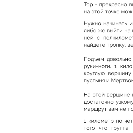
Тор - прекрасно в
на этой точке мож
Нужно начинать ид
либо же выйти на 
ней с полкиломет
найдете тропку, в
Подъем довольно 
руки-ноги. 1 кил
круглую вершину 
пустыня и Мертво
На этой вершине м
достаточно узкому
маршрут вам не по
1 километр по чет
того что группа