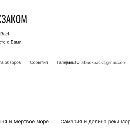
КЗАКОМ
Вас!
те с Вами!
та обзоров
События
Галерея
israelwithbackpack@gmail.com
ыня и Мертвое море
Самария и долина реки Ио