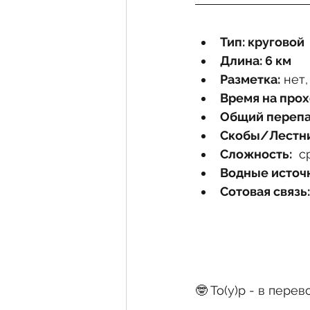
Хайфа и Кармель
Авт
Тип: круговой
Автомобильный маршрут
Длина: 6 км 
Разметка:
 нет
Время на прох
Шфела
Общий перепа
Скобы/Лестн
Сложность:
  с
Водные источ
Сотовая связь:
🤓
То(у)р - в перев