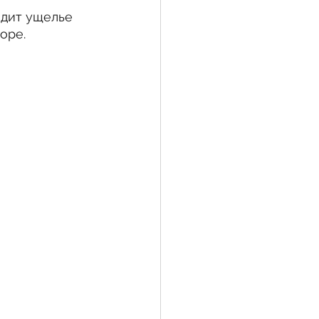
одит ущелье 
оре.