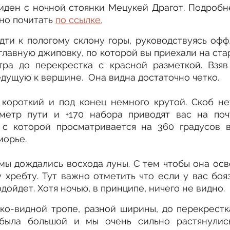
иден с ночной стоянки Мецукей Драгот. Подробне
но почитать 
по ссылке.
ти к пологому склону горы, руководствуясь оффл
главную джиповку, по которой вы приехали на стар
ра до перекрестка с красной разметкой. Взяв
едущую к вершине.  Она видна достаточно четко.
короткий и под конец немного крутой. Скоб нет
ометр пути и +170 набора приводят вас на поч
с которой просматривается на 360 градусов в
морье.
ы дождались восхода луны. С тем чтобы она осве
 хребту. Тут важно отметить что если у вас бояз
дойдет. Хотя ночью, в принципе, ничего не видно.
ко-видной тропе, разной ширины, до перекрестка.
 была большой и мы очень сильно растянулись