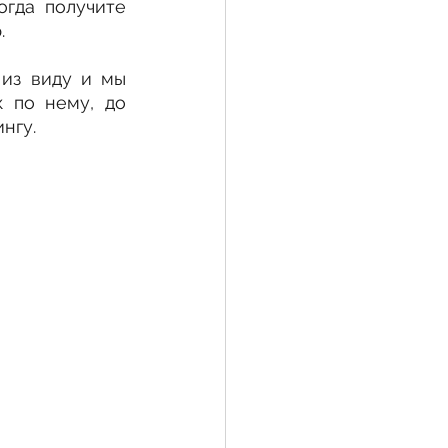
гда получите 
.
из виду и мы 
 по нему, до 
нгу.