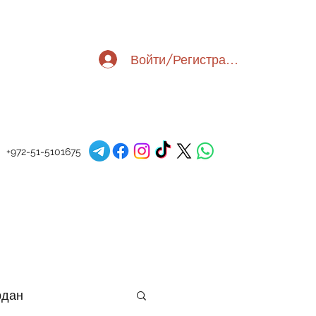
Войти/Регистрация
+972-51-5101675
рдан