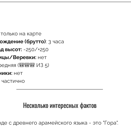
номные походы
Пещеры
Виа-Феррата
Религиозные объекты
Гильбоа и окрестности
, только на карте
ождение (брутто)
: 3 часа
д высот:
 -250/+250
ицы/Веревки:
 нет
редняя (🎒🎒🎒 ИЗ 5)
ники:
 нет
 частично
Несколько интересных фактов
оде с древнего арамейского языка - это "Гора".