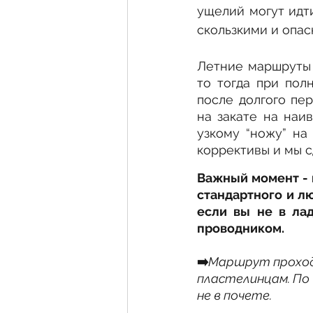
ущелий могут идти
скользкими и опас
Летние маршруты п
то тогда при пол
после долгого пер
на закате на наи
узкому “ножу” на
коррективы и мы с
Важный момент - 
стандартного и лю
если вы не в лад
проводником.
➡️
Маршрут проходи
пластелинцам. По 
не в почете.