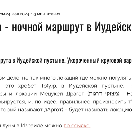
Голанские Высоты
Верхняя Галилея
Ни
ком
24 мая 2024 г.
3 мин. чтения
 - ночной маршрут в Иудейск
Центральный округ
Пешие маршруты по И
рута в Иудейской пустыне. Укороченный круговой вар
АГ
Музеи и мемориалы
Прибрежная полоса
ом деле, не так много локаций где можно погулять 
Источники воды
Эйлат и Окрестности
Пусты
 это хребет То(у
)
р, в Иудейской пустыне, н
ии Мецукей Драгот (מצוקי דרגות).  На самом деле 
ируется, и, по идее, правильнее произносить тУ
Археологиеческие объекты
Археологические об
который называют дАргот) - будет называть локацию
ы луны в Израиле можно 
по ссылке.