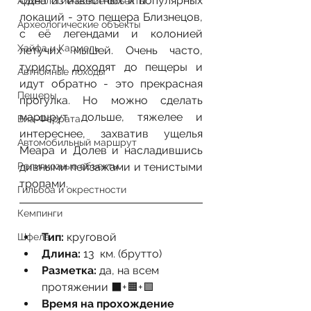
Одна из известных и популярных 
Археологиеческие объекты
локаций - это пещера Близнецов, 
Археологические объекты
с её легендами и колонией 
Хайфа и Кармель
летучих мышей. Очень часто, 
туристы доходят до пещеры и 
Автномные походы
идут обратно - это прекрасная 
Пещеры
прогулка. Но можно сделать 
маршрут дольше, тяжелее и 
Виа-Феррата
интереснее, захватив ущелья 
Автомобильный маршрут
Меара и Долев и насладившись 
Религиозные объекты
дивными пейзажами и тенистыми 
тропами.
Гильбоа и окрестности
Кемпинги
Тип: 
круговой
Шфела
Длина: 
13  км. (брутто)
Разметка:
 да, на всем 
протяжении ⬛+🟧+🟩
Время на прохождение 