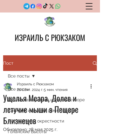
ИЗРАИЛЬ С РЮКЗАКОМ
Пост
Все посты
Израиль с Рюкзаком
Все посты
20 сент. 2024 г.
5 мин. чтения
Ущелья Меара, Долев и
Иудейская пустыня и Мертвое море
летучие мыши в Пещере
Самария и долина реки Иордан
Близнецов
Иерусалим и окрестности
Обновлено:
28 мая 2025 г.
Голанские Высоты