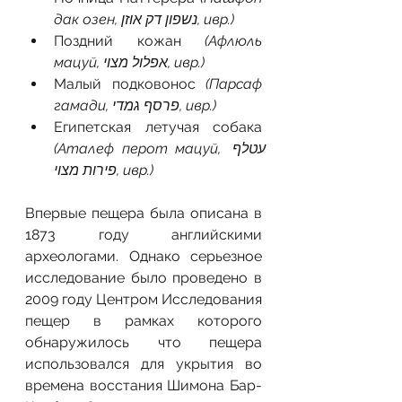
дак озен, נשפון דק אוזן, ивр.)
Поздний кожан 
(Афлюль 
мацуй, אפלול מצוי, ивр.)
Малый подковонос
 (Парсаф 
гамади, פרסף גמדי, ивр.)
Египетская летучая собака 
(Аталеф перот мацуй, עטלף 
פירות מצוי, ивр.)
Впервые пещера была описана в 
1873 году английскими 
археологами. Однако серьезное 
исследование было проведено в 
2009 году Центром Исследования 
пещер в рамках которого 
обнаружилось что пещера 
использовался для укрытия во 
времена восстания Шимона Бар-