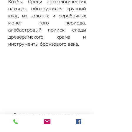
Кохбы. Среди археологических 
находок обнаружился крупный 
клад из золотых и серебряных 
монет того периода,  
алебастровый прииск, следы 
древеримского храма и 
инструменты бронзового века. 
Вход в пещеру в тени инжирного 
дерева . Фото: Itzhak Fridman