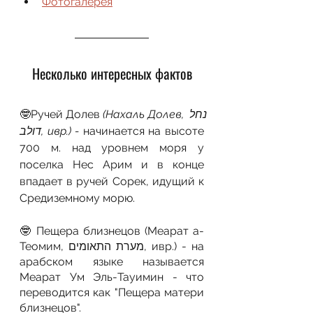
Фотогалерея
Несколько интересных фактов
🤓Ручей Долев 
(Нахаль Долев, נחל 
דולב, ивр.) - 
начинается на высоте 
700 м. над уровнем моря у 
поселка Нес Арим и в конце 
впадает в ручей Сорек, идущий к 
Средиземному морю.
🤓 Пещера близнецов (Меарат а-
Теомим, מערת התאומים, ивр.) - на 
арабском языке называется 
Меарат Ум Эль-Тауимин - что 
переводится как "Пещера матери 
близнецов".