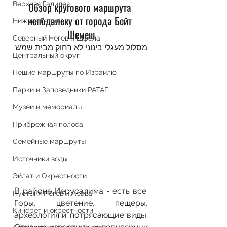
Верхняя Галилея
Обзор кругового маршрута 
неподалеку от города Бейт 
Нижняя Галилея
Шемеш
Северный Негев и Шфела
מסלול מעגלי בינוני לא רחוק מבית שמש
Центральный округ
Пешие маршруты по Израилю
Парки и Заповедники РАТАГ
Музеи и мемориалы
Прибрежная полоса
Семейные маршруты
Источники воды
Эйлат и Окрестности
В районе Иерусалима - есть все. 
Пустыня Негев и Арава
Горы, цветение, пещеры, 
Кинерет и окрестности
археология и потрясающие виды. 