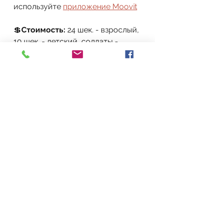
используйте 
приложение Moovit
💲
Стоимость: 
24 шек. - взрослый, 
10 шек. - детский, солдаты - 
беслатно
Имеются стандартные скидки от 
РАТАГ для студентов и 
пенсионеров
🐶
Животные: 
на поводке и в 
наморднике
🦽
Доступность для колясок:
 нет
👶
Дети:
 да, если им интересны 
окопы и военная история
🚙
Google Maps
🚗
Waze
 - 
חאן שער הגיא
Мы любим нашу страну. Мы 