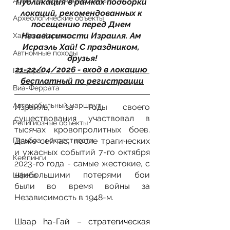
Археологиеческие объекты
Публикация в рамках подборки 
локаций, рекомендованных к 
Археологические объекты
посещению перед Днем 
Независимости Израиля. Ам 
Хайфа и Кармель
Исраэль Хай! С праздником, 
Автномные походы
друзья!
21-22/04/2026 - вход в локацию 
Пещеры
бесплатный по регистрации
Виа-Феррата
Автомобильный маршрут
Израиль, за годы своего 
существования участвовал в 
Религиозные объекты
тысячах кровопролитных боев. 
Гильбоа и окрестности
Даже сейчас, после трагических 
и ужасных событий 7-го октября 
Кемпинги
2023-го года - самые жестокие, с 
наибольшими потерями бои 
Шфела
были во время войны за 
Независимость в 1948-м.
Шаар ha-Гай – стратегическая 