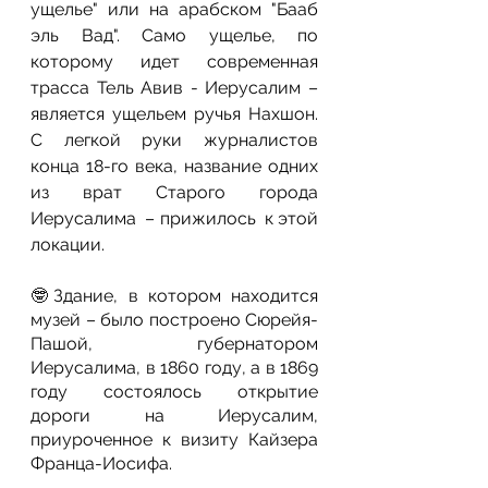
ущелье" или на арабском "Бааб 
эль Вад". Само ущелье, по 
которому идет современная 
трасса Тель Авив - Иерусалим – 
является ущельем ручья Нахшон. 
С легкой руки журналистов 
конца 18-го века, название одних 
из врат Старого города 
Иерусалима  – прижилось  к этой 
локации.
🤓
Здание, в котором находится 
музей – было построено Сюрейя-
Пашой, губернатором 
Иерусалима, в 1860 году, а в 1869 
году состоялось открытие 
дороги на Иерусалим, 
приуроченное к визиту Кайзера 
Франца-Иосифа.