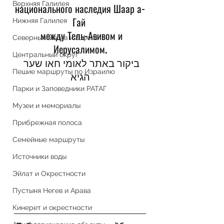
Верхняя Галилея
национального наследия Шаар а-
Гай 
Нижняя Галилея
  между Тель-Авивом и 
Северный Негев и Шфела
Иерусалимом.
Центральный округ
ביקור באתר לאומי חאו שער 
Пешие маршруты по Израилю
הגיא
Парки и Заповедники РАТАГ
Музеи и мемориалы
Прибрежная полоса
Семейные маршруты
Источники воды
Эйлат и Окрестности
Пустыня Негев и Арава
Кинерет и окрестности