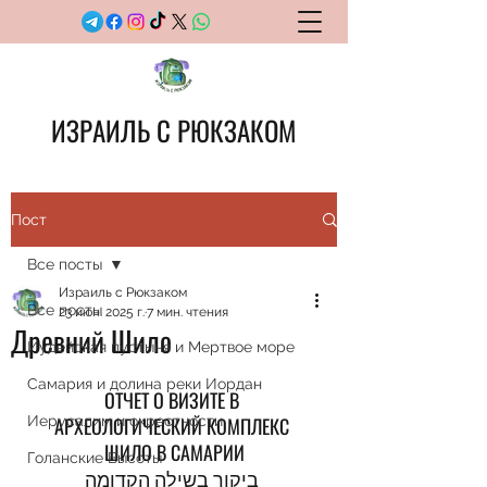
ИЗРАИЛЬ С РЮКЗАКОМ
Пост
Все посты
Израиль с Рюкзаком
Все посты
23 июн. 2025 г.
7 мин. чтения
Древний Шило
Иудейская пустыня и Мертвое море
Самария и долина реки Иордан
ОТЧЕТ О ВИЗИТЕ В 
Иерусалим и окрестности
АРХЕОЛОГИЧЕСКИЙ КОМПЛЕКС 
ШИЛО В САМАРИИ
Голанские Высоты
ביקור בשילה הקדומה 