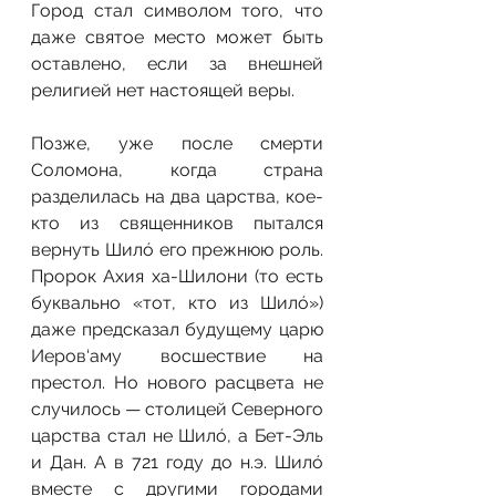
Город стал символом того, что 
даже святое место может быть 
оставлено, если за внешней 
религией нет настоящей веры.
Позже, уже после смерти 
Соломона, когда страна 
разделилась на два царства, кое-
кто из священников пытался 
вернуть Шилó его прежнюю роль. 
Пророк Ахия ха-Шилони (то есть 
буквально «тот, кто из Шилó») 
даже предсказал будущему царю 
Иеров‘аму восшествие на 
престол. Но нового расцвета не 
случилось — столицей Северного 
царства стал не Шилó, а Бет-Эль 
и Дан. А в 721 году до н.э. Шилó 
вместе с другими городами 