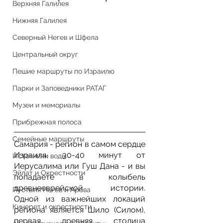
Верхняя Галилея
Нижняя Галилея
Северный Негев и Шфела
Центральный округ
Пешие маршруты по Израилю
Парки и Заповедники РАТАГ
Музеи и мемориалы
Прибрежная полоса
Семейные маршруты
Самария - регион в самом сердце 
Израиля. 30-40 минут от 
Источники воды
Иерусалима или Гуш Дана - и вы 
Эйлат и Окрестности
попадаете в колыбель 
древнееврейской истории. 
Пустыня Негев и Арава
Одной из важнейших локаций 
Кинерет и окрестности
региона является Шило (Силом), 
первая древняя столица 