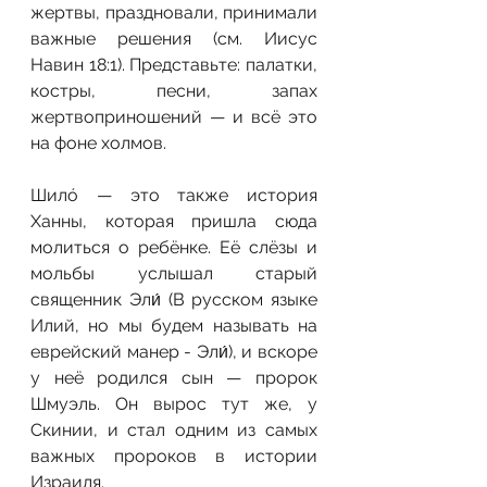
жертвы, праздновали, принимали 
важные решения (см. Иисус 
Навин 18:1). Представьте: палатки, 
костры, песни, запах 
жертвоприношений — и всё это 
на фоне холмов.
Шилó — это также история 
Ханны, которая пришла сюда 
молиться о ребёнке. Её слёзы и 
мольбы услышал старый 
священник Эли́ (В русском языке 
Илий, но мы будем называть на 
еврейский манер - Эли́), и вскоре 
у неё родился сын — пророк 
Шмуэль. Он вырос тут же, у 
Скинии, и стал одним из самых 
важных пророков в истории 
Израиля.