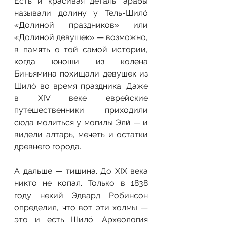
Есть и красивая деталь: арабы 
называли долину у Тель-Шилó 
«Долиной праздников» или 
«Долиной девушек» — возможно, 
в память о той самой истории, 
когда юноши из колена 
Биньямина похищали девушек из 
Шилó во время праздника. Даже 
в XIV веке еврейские 
путешественники приходили 
сюда молиться у могилы Эли́ — и 
видели алтарь, мечеть и остатки 
древнего города.
А дальше — тишина. До XIX века 
никто не копал. Только в 1838 
году некий Эдвард Робинсон 
определил, что вот эти холмы — 
это и есть Шилó. Археология 