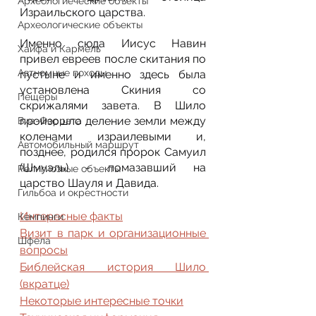
Археологиеческие объекты
Израильского царства.
Археологические объекты
Именно сюда Иисус Навин 
Хайфа и Кармель
привел евреев после скитания по 
Автномные походы
пустыне и именно здесь была 
установлена Скиния со 
Пещеры
скрижалями завета. В Шило 
произошло деление земли между 
Виа-Феррата
коленами израилевыми и, 
Автомобильный маршрут
позднее, родился пророк Самуил 
(Шмуэль) - помазавший на 
Религиозные объекты
царство Шауля и Давида.
Гильбоа и окрестности
Интересные факты
Кемпинги
Визит в парк и организационные 
Шфела
вопросы
Библейская история Шило 
(вкратце)
Некоторые интересные точки